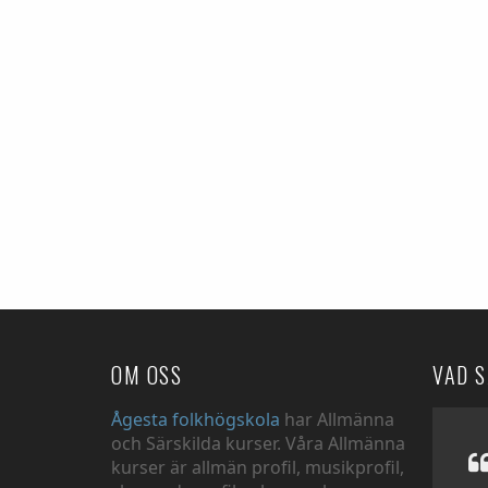
OM OSS
VAD 
Ågesta folkhögskola
har Allmänna
och Särskilda kurser. Våra Allmänna
kurser är allmän profil, musikprofil,