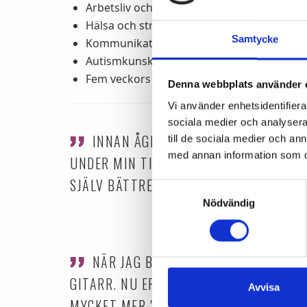
Arbetsliv och individ
Hälsa och stresshantering
Samtycke
Kommunikation
Autismkunskap
Fem veckors praktik
Denna webbplats använder 
Vi använder enhetsidentifierar
sociala medier och analysera 
INNAN ÅGESTA HADE JAG MYCKET FR
till de sociala medier och a
med annan information som du 
UNDER MIN TID PÅ ÅGESTA HAR JAG FÖ
SJÄLV BÄTTRE VILKET HAR GJORT ATT JA
Samtyckesval
Nödvändig
- VERA, TI
NÄR JAG BÖRJADE PÅ ÅGESTA VAR J
GITARR. NU EFTER SKOLÅRET INSER JAG
Avvisa
MYCKET MER."