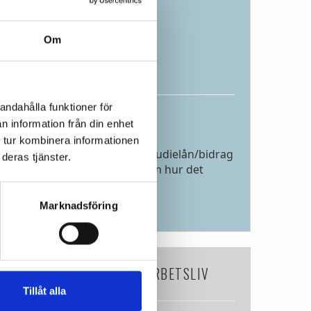
Kontakt
Om
Rolf Falk
rolf.falk@agesta.nu
andahålla funktioner för
n information från din enhet
Studiemedel
 tur kombinera informationen
Visste du att du kan söka studielån/bidrag
deras tjänster.
från CSN? Se en kort film om hur det
fungerar.
→ läs mer
Marknadsföring
TIDNINGSARTIKEL OM ARBETSLIV
Tillåt alla