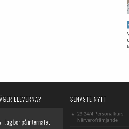
SÄGER ELEVERNA?
SENASTE NYTT
23-24/4 Personalkurs
Närvarofrämjande
Jag bor på internatet