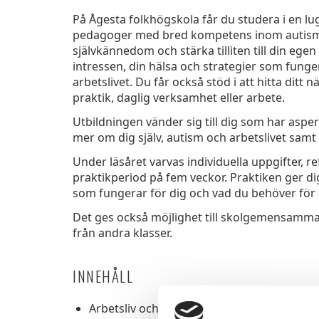
På Ågesta folkhögskola får du studera i en lu
pedagoger med bred kompetens inom autism. 
självkännedom och stärka tilliten till din egen 
intressen, din hälsa och strategier som funge
arbetslivet. Du får också stöd i att hitta ditt
praktik, daglig verksamhet eller arbete.
Utbildningen vänder sig till dig som har asperg
mer om dig själv, autism och arbetslivet samt
Under läsåret varvas individuella uppgifter, r
praktikperiod på fem veckor. Praktiken ger dig
som fungerar för dig och vad du behöver för a
Det ges också möjlighet till skolgemensamma 
från andra klasser.
INNEHÅLL
Arbetsliv och samhälle