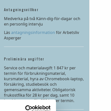
Antagningsvillkor
Medverka på två Känn-dig-för-dagar och
en personlig intervju
Läs
antagningsinformation
för Arbetsliv
Asperger
Preliminära avgifter
Service och materialavgift 1 847 kr per
termin för förbrukningsmaterial,
kursmaterial, hyra av Chromebook-laptop,
försäkring, studiebesök och
gemensamma aktiviteter. Obligatorisk
frukostfika för 28 kr per dag, samt 10
lunchkuponger för 890 kr per termin.