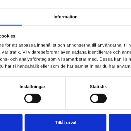
Information
cookies
e för att anpassa innehållet och annonserna till användarna, tillh
vår trafik. Vi vidarebefordrar även sådana identifierare och anna
ÅGOR OM MIN DIAGNOS OCH VEM JAG VAR.
nnons- och analysföretag som vi samarbetar med. Dessa kan i sin
har tillhandahållit eller som de har samlat in när du har använt 
RSTÅTT MIN DIAGNOS BÄTTRE OCH MIG
G HAR BLIVIT TRYGGARE I MIG SJÄLV."
Inställningar
Statistik
DIGARE DELTAGARE PÅ LINJEN ARBETSLIV
AG TYP BARA EN PERSON SOM SPELADE
 ATT JAG HAR RÅKAT UTVECKLATS TILL SÅ
Tillåt urval