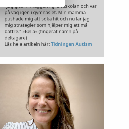
"Jag gick in i väggen i grundskolan och var
på väg igen i gymnasiet. Min mamma
pushade mig att söka hit och nu lär jag
mig strategier som hjälper mig att må
bättre." »Bella« (fingerat namn på
deltagare)
Läs hela artikeln här:
Tidningen Autism